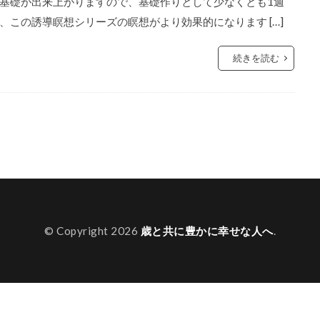
基礎が出来上がりますので、基礎作りとして少なくとも1週
この誘導瞑想シリーズの瞑想がより効果的になります […]
続きを読む
© Copyright 2026
歳と共に豊かに幸せな人へ
.