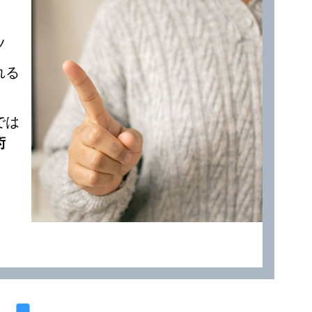
ツ
れる
では
術