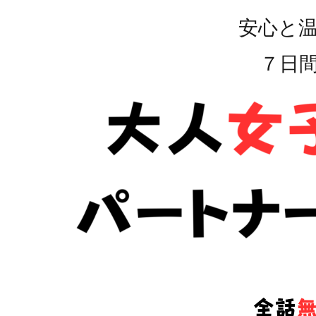
安心と
７日